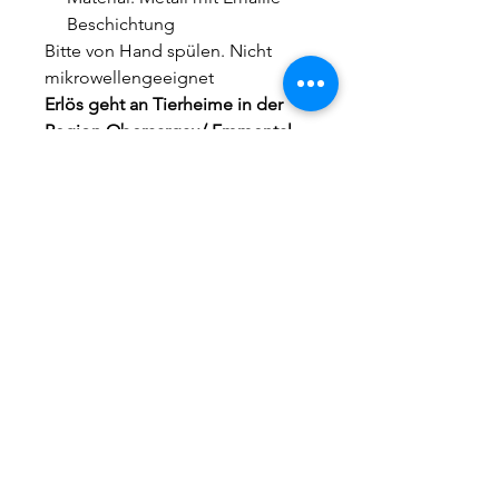
Beschichtung
Bitte von Hand spülen. Nicht
mikrowellengeeignet
Erlös geht an Tierheime in der
Region Oberaargau/ Emmental
Smoky Tierbetreuung
Reto Pfister
Lünisberg138b
4937Ursenbach