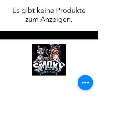
Es gibt keine Produkte
zum Anzeigen.
Smoky Tierbetreuung
Reto Pfister
Lünisberg138b
4937Ursenbach
www.smoky-tierbetreuung.ch
Kontakt zu Reto per Mail
Tel.:
+41 79 963 36 65