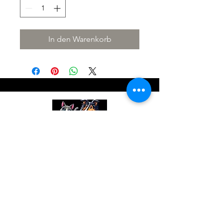
In den Warenkorb
Smoky Tierbetreuung
Reto Pfister
Lünisberg138b
4937Ursenbach
www.smoky-tierbetreuung.ch